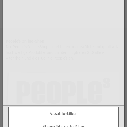
People's Online-Shop
Der People's Online Shop bietet Ihnen ausgewählte und qualitativ
hochwertige Produkte rund um den Flughafen St.Gallen-
Altenrhein und die Fluglinie People's an.
Auswahl bestätigen
Alle auswählen und bestätigen