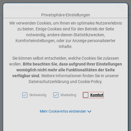
People's Online Shop
Toggle n
Privatsphäre-Einstellungen
Zum Inhalt springen [AK + 0]
Zum Hauptmenü springen [AK + 1]
Zum Menü: Registrierung bzw. Account springen [AK + 2]
Zum Meta-Menü oben (rechts) springen [AK + 3]
Zum Footer-Menü unten (angedockt an Browserrand) springen [AK + 4]
Zum Widget-Menü rechts springen [AK + 5]
Zu den Inhalten im Fußbereich springen [AK + 6]
Wir verwenden Cookies, um Ihnen ein optimales Nutzererlebnis
zu bieten. Einige Cookies sind für den Betrieb der Seite
notwendig, andere dienen Statistikzwecken,
Komforteinstellungen, oder zur Anzeige personalisierter
Inhalte.
Sie können selbst entscheiden, welche Cookies Sie zulassen
wollen.
Bitte beachten Sie, dass aufgrund Ihrer Einstellungen
womöglich nicht mehr alle Funktionalitäten der Seite
verfügbar sind.
Weitere Informationen finden Sie in unserer
Datenschutzerklärung und Cookie Policy.
Notwendig
Marketing
Komfort
Mehr Cookie-Infos einblenden