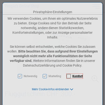
People's Online Shop
Toggle n
Privatsphäre-Einstellungen
Zum Inhalt springen [AK + 0]
Zum Hauptmenü springen [AK + 1]
Zum Menü: Registrierung bzw. Account springen [AK + 2]
Zum Meta-Menü oben (rechts) springen [AK + 3]
Zum Footer-Menü unten (angedockt an Browserrand) springen [AK + 4]
Zum Widget-Menü rechts springen [AK + 5]
Zu den Inhalten im Fußbereich springen [AK + 6]
Wir verwenden Cookies, um Ihnen ein optimales Nutzererlebnis
zu bieten. Einige Cookies sind für den Betrieb der Seite
notwendig, andere dienen Statistikzwecken,
Komforteinstellungen, oder zur Anzeige personalisierter
Inhalte.
Sie können selbst entscheiden, welche Cookies Sie zulassen
wollen.
Bitte beachten Sie, dass aufgrund Ihrer Einstellungen
womöglich nicht mehr alle Funktionalitäten der Seite
verfügbar sind.
Weitere Informationen finden Sie in unserer
Datenschutzerklärung und Cookie Policy.
Notwendig
Marketing
Komfort
Mehr Cookie-Infos einblenden
Fluggutschein CHF 300.-