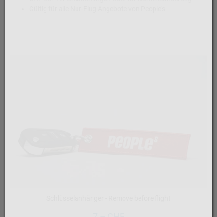
Gültig für alle Nur-Flug Angebote von People's
Schlüsselanhänger - Remove before flight
7,– CHF