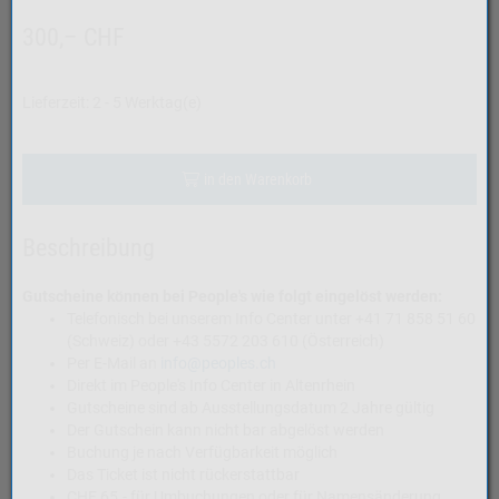
300,– CHF
Lieferzeit: 2 - 5 Werktag(e)
in den Warenkorb
Beschreibung
Gutscheine können bei People's wie folgt eingelöst werden:
Telefonisch bei unserem Info Center unter +41 71 858 51 60
(Schweiz) oder +43 5572 203 610 (Österreich)
Per E-Mail an
info@peoples.ch
Direkt im People's Info Center in Altenrhein
Gutscheine sind ab Ausstellungsdatum 2 Jahre gültig
Der Gutschein kann nicht bar abgelöst werden
Buchung je nach Verfügbarkeit möglich
Das Ticket ist nicht rückerstattbar
CHF 65.- für Umbuchungen oder für Namensänderung