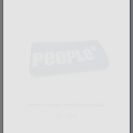
Badetuch People's "Zurzeit mache ich blau"
30,– CHF