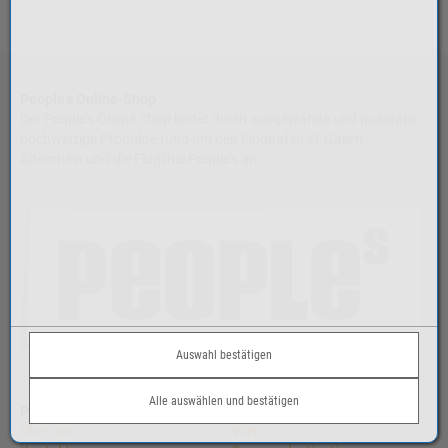
People's Online-Shop
Der People's Online Shop bietet Ihnen ausgewählte und qualitativ
hochwertige Produkte rund um den Flughafen St.Gallen-
Altenrhein und die Fluglinie People's an.
Auswahl bestätigen
Alle auswählen und bestätigen
People's Air Group
Ab Altenrhein
Über uns
Wien